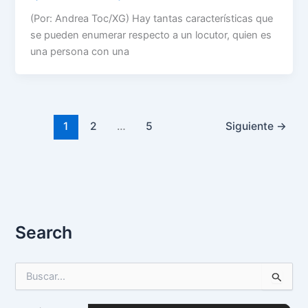
(Por: Andrea Toc/XG) Hay tantas características que
se pueden enumerar respecto a un locutor, quien es
una persona con una
1
2
…
5
Siguiente
→
Search
B
u
s