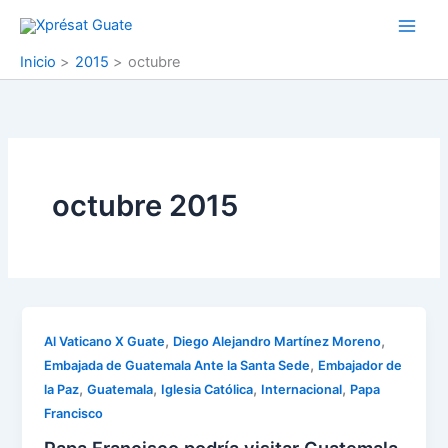
Ir
al
contenido
Inicio
2015
octubre
octubre 2015
,
,
Al Vaticano X Guate
Diego Alejandro Martínez Moreno
,
Embajada de Guatemala Ante la Santa Sede
Embajador de
,
,
,
,
la Paz
Guatemala
Iglesia Católica
Internacional
Papa
Francisco
Papa Francisco podría visitar Guatemala