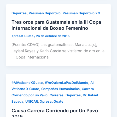
,
,
Deportes
Resumen Deportivo
Resumen Deportivo XG
Tres oros para Guatemala en la III Copa
Internacional de Boxeo Femenino
Xprésat Guate
/
26 de octubre de 2015
(Fuente: CDAG) Las guatemaltecas María Julajuj,
Leylani Reyes y Karin García se vistieron de oro en la
III Copa Internacional
,
,
#AlVaticanoXGuate
#YoQuieroLaPazDelMundo
Al
,
,
Vaticano X Guate
Campañas Humanitarias
Carrera
,
,
,
Corriendo por un Pavo
Carreras
Deportes
Dr. Rafael
,
,
Espada
UNICAR
Xpresat Guate
Causa Carrera Corriendo por Un Pavo
2015