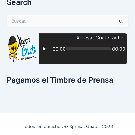
Search
B
u
s
c
a
r
p
o
r
:
Pagamos el Timbre de Prensa
Todos los derechos © Xprésat Guate | 2026