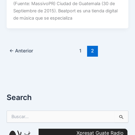
(Fuente: MassivoPR) Ciudad de Guatemala (30 de
Septiembre de 2015). Beatport es una tienda digital
de música que se especializa
←
Anterior
1
2
Search
B
u
s
c