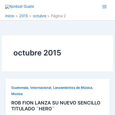
Ir
al
contenido
Inicio
2015
octubre
Página 2
octubre 2015
,
,
,
Guatemala
Internacional
Lanzamientos de Música
Musica
ROB FION LANZA SU NUEVO SENCILLO
TITULADO ¨HERO¨