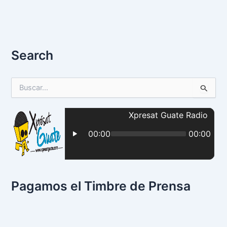
Search
B
u
s
c
a
r
p
o
r
:
Pagamos el Timbre de Prensa