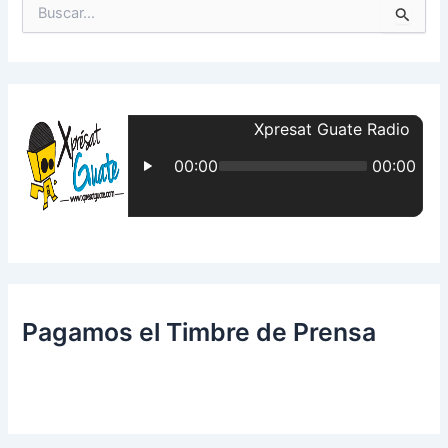
B
u
s
c
a
r
p
o
r
:
Pagamos el Timbre de Prensa