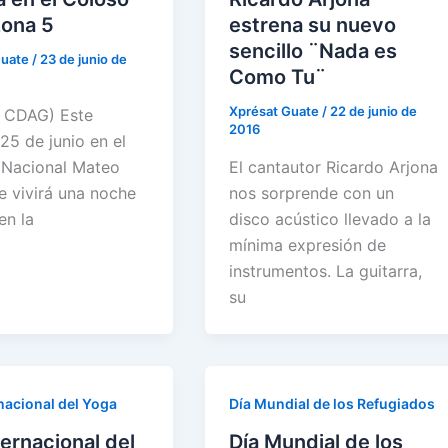
zona 5
estrena su nuevo
sencillo ¨Nada es
Guate
/
23 de junio de
Como Tu¨
Xprésat Guate
/
22 de junio de
: CDAG) Este
2016
25 de junio en el
 Nacional Mateo
El cantautor Ricardo Arjona
e vivirá una noche
nos sorprende con un
en la
disco acústico llevado a la
mínima expresión de
instrumentos. La guitarra,
su
rnacional del Yoga
Día Mundial de los Refugiados
ternacional del
Día Mundial de los