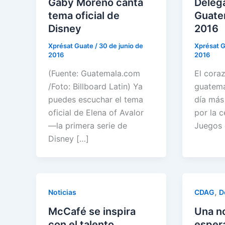
Gaby Moreno canta
Deleg
tema oficial de
Guate
Disney
2016
Xprésat Guate
/
30 de junio de
Xprésat 
2016
2016
(Fuente: Guatemala.com
El coraz
/Foto: Billboard Latin) Ya
guatema
puedes escuchar el tema
día más
oficial de Elena of Avalor
por la c
—la primera serie de
Juegos
Disney […]
,
Noticias
CDAG
D
McCafé se inspira
Una n
con el talento
espera