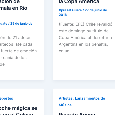
ación de
la Copa América
mala en Rio
Xprésat Guate
/
27 de junio de
2016
Guate
/
29 de junio de
(Fuente: EFE) Chile revalidó
este domingo su título de
ón de 21 atletas
Copa América al derrotar a
ltecos late cada
Argentina en los penaltis,
 fuerte de emoción
en un
ercanía de los
 de
,
eportes
Artistas
Lanzamientos de
Música
oche mágica se
 en el Coloso
Ricardo Arjona