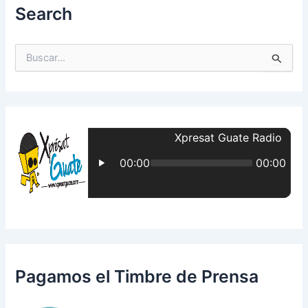
Search
B
u
s
c
a
r
p
o
r
:
Pagamos el Timbre de Prensa