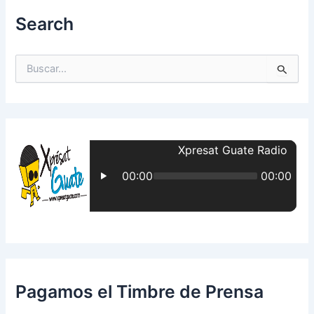
Search
B
u
s
c
a
r
p
o
r
:
Pagamos el Timbre de Prensa