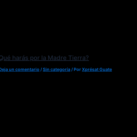
Qué harás por la Madre Tierra?
Deja un comentario
/
Sin categoría
/ Por
Xprésat Guate