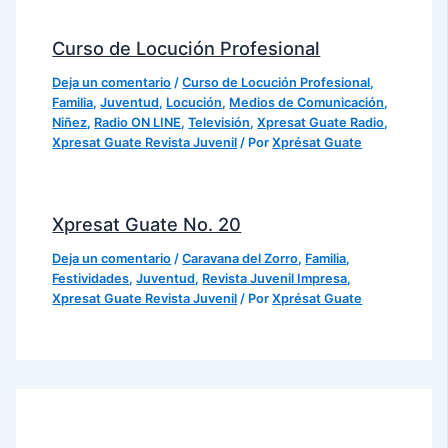
Curso de Locución Profesional
Deja un comentario
/
Curso de Locución Profesional
,
Familia
,
Juventud
,
Locución
,
Medios de Comunicación
,
Niñez
,
Radio ON LINE
,
Televisión
,
Xpresat Guate Radio
,
Xpresat Guate Revista Juvenil
/ Por
Xprésat Guate
Xpresat Guate No. 20
Deja un comentario
/
Caravana del Zorro
,
Familia
,
Festividades
,
Juventud
,
Revista Juvenil Impresa
,
Xpresat Guate Revista Juvenil
/ Por
Xprésat Guate