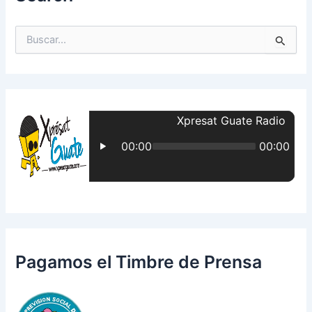
B
u
s
c
a
r
p
o
r
:
Pagamos el Timbre de Prensa