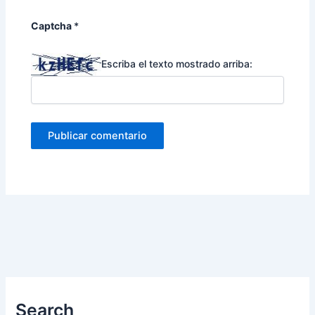
Captcha
*
Escriba el texto mostrado arriba:
Search