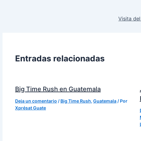
Visita de
Entradas relacionadas
Big Time Rush en Guatemala
Deja un comentario
/
Big Time Rush
,
Guatemala
/ Por
Xprésat Guate