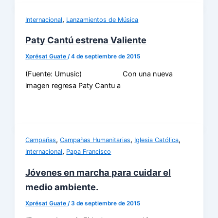
,
Internacional
Lanzamientos de Música
Paty Cantú estrena Valiente
Xprésat Guate
/
4 de septiembre de 2015
(Fuente: Umusic) Con una nueva
imagen regresa Paty Cantu a
,
,
,
Campañas
Campañas Humanitarias
Iglesia Católica
,
Internacional
Papa Francisco
Jóvenes en marcha para cuidar el
medio ambiente.
Xprésat Guate
/
3 de septiembre de 2015