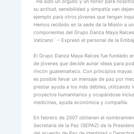
¨Ha sido un orgullo y un honor para nosotr
su actitud, sensibilidad y simpatía van dej
ejemplo para otros jóvenes que tengan inqui
Hemos recibido en la sede de la Misión a u
componentes del Grupo Danza Maya Raíces, 
Vaticano¨ – Expresó el personal de la Emba
El Grupo Danza Maya Raíces fue fundado en
de jóvenes que decide aunar ideas para pod
rincón guatemalteco. Con principios mayas f
es posible llevar un mensaje de paz por med
prestar ayuda a los más débiles, utilizando 
proyectos humanitarios y ocupándose inclu
medicinas, ayuda económica y compañía.
En febrero de 2007 obtienen el nombramien
Secretaria de la Paz (SEPAZ) de la Presiden
del acuerdo de Paz de Identidad y Derechos 