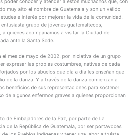
os poder conocer y atender a estos muchachos que, con
ando muy alto el nombre de Guatemala y son un válido
etudes e interés por mejorar la vida de la comunidad.
n entusiasta grupo de jóvenes guatemaltecos,
a quienes acompañamos a visitar la Ciudad del
jada ante la Santa Sede.
 el mes de mayo de 2002, por iniciativa de un grupo
er expresar las propias costumbres, nativas de cada
orjados por los abuelos que día a día les enseñan que
io de la danza. Y a través de la danza comienzan a
los beneficios de sus representaciones para sostener
so de algunos enfermos graves a quienes proporcionan
to de Embajadores de la Paz, por parte de La
cia de la República de Guatemala, por ser portavoces
de los Pueblos Indígenas y tener una labor altruista