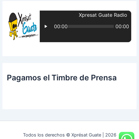
a
r
p
o
r
:
Pagamos el Timbre de Prensa
Todos los derechos © Xprésat Guate | 2026