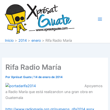
Ir
al
contenido
Inicio
2014
enero
Rifa Radio María
Rifa Radio María
Por
Xprésat Guate
/
14 de enero de 2014
Apoyemos
a Radio María que está realizandon una gran obra en
Guatemala
http://www.radiomaria.org.gt/numeros_rifa2014.aspx