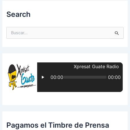
Search
B
u
s
c
a
r
p
o
r
:
Pagamos el Timbre de Prensa