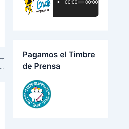
:
Pagamos el Timbre
E
de Prensa
Lanzamiento Show de Caramelo Programa Infantil