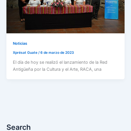
Noticias
Xprésat Guate
/
6 de marzo de 2023
El día de hoy se realizó el lanzamiento de la Red
Antigüeña por la Cultura y el Arte, RACA, una
Search