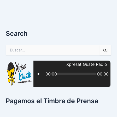
Search
B
u
s
c
a
r
p
o
r
:
Pagamos el Timbre de Prensa