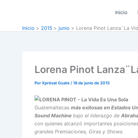
Ir
al
Inicio
contenido
Inicio
2015
junio
Lorena Pinot Lanza¨La Vid
Lorena Pinot Lanza¨L
Por
Xprésat Guate
/
18 de junio de 2015
Guatemaltecas
más exitosas en Estados Un
Sound Machine
bajo el liderazgo de
Abraha
con quienes alcanzó importantes posiciones
grandes Premiaciones, Giras y Shows.