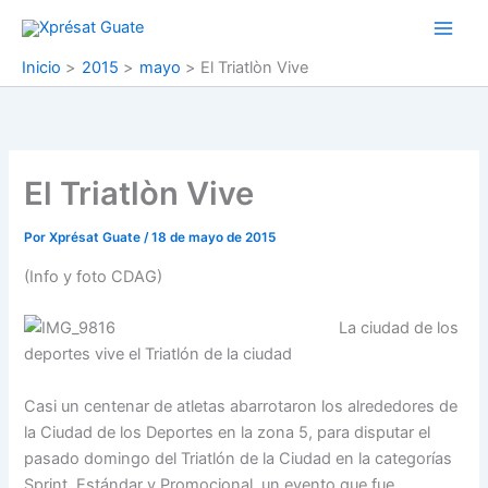
Ir
al
contenido
Inicio
2015
mayo
El Triatlòn Vive
El Triatlòn Vive
Por
Xprésat Guate
/
18 de mayo de 2015
(Info y foto CDAG)
La ciudad de los
deportes vive el Triatlón de la ciudad
Casi un centenar de atletas abarrotaron los alrededores de
la Ciudad de los Deportes en la zona 5, para disputar el
pasado domingo del Triatlón de la Ciudad en la categorías
Sprint, Estándar y Promocional, un evento que fue