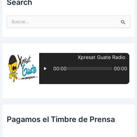
Search
B
u
s
c
a
r
p
o
r
:
Pagamos el Timbre de Prensa