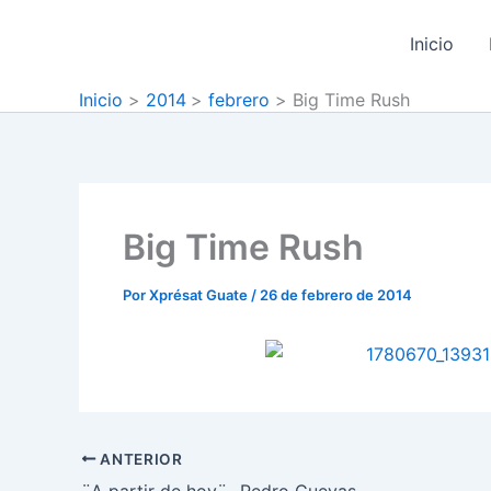
Ir
al
Inicio
contenido
Inicio
2014
febrero
Big Time Rush
Big Time Rush
Por
Xprésat Guate
/
26 de febrero de 2014
ANTERIOR
¨A partir de hoy¨_ Pedro Cuevas