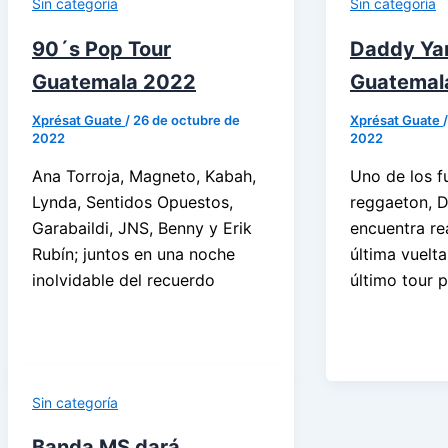
Sin categoría
Sin categoría
90´s Pop Tour
Daddy Ya
Guatemala 2022
Guatemal
Xprésat Guate
/
26 de octubre de
Xprésat Guate
2022
2022
Ana Torroja, Magneto, Kabah,
Uno de los f
Lynda, Sentidos Opuestos,
reggaeton, 
Garabaildi, JNS, Benny y Erik
encuentra re
Rubín; juntos en una noche
última vuelta
inolvidable del recuerdo
último tour 
Sin categoría
Banda MS dará