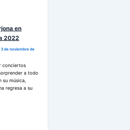
rjona en
a 2022
/
3 de noviembre de
 conciertos
sorprender a todo
 su música,
na regresa a su