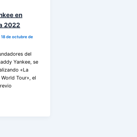
nkee en
a 2022
/
18 de octubre de
undadores del
Daddy Yankee, se
alizando «La
 World Tour», el
previo