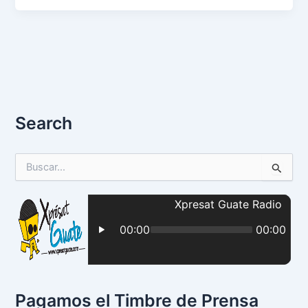
Search
B
u
s
c
a
r
p
o
r
:
Pagamos el Timbre de Prensa